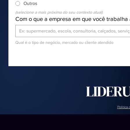
Outros
(selecione a mais próxima do seu contexto atual)
Com o que a empresa em que você trabalha 
Qual é o tipo de negócio, mercado ou cliente atendido
Política