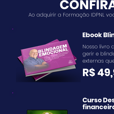
C
ONFIR
Ao adquirir a Formação IDPNL vo
Ebook Bl
Nosso livro 
gerir e blin
externas qu
R$ 49
Curso De
financeir