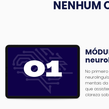
NENHUM O
MÓDUL
neurol
No primeir
neurolinguí
mentais da 
que assist
clareza so